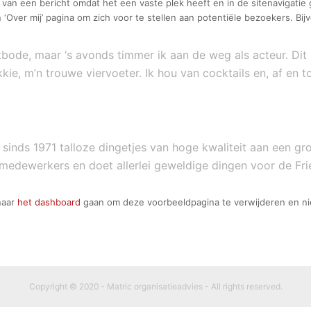
t van een bericht omdat het een vaste plek heeft en in de sitenavigati
Over mij’ pagina om zich voor te stellen aan potentiële bezoekers. Bij
bode, maar ‘s avonds timmer ik aan de weg als acteur. Dit i
ie, m’n trouwe viervoeter. Ik hou van cocktails en, af en 
 sinds 1971 talloze dingetjes van hoge kwaliteit aan een gro
 medewerkers en doet allerlei geweldige dingen voor de F
naar
het dashboard
gaan om deze voorbeeldpagina te verwijderen en nie
Copyright © 2020 - Matric organisatieadvies - All rights reserved.