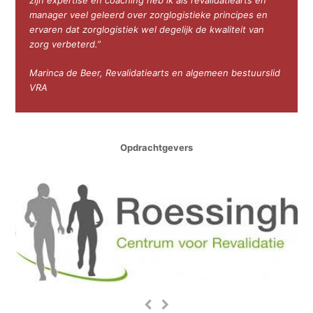
zijn expertise en coaching heb ik als revalidatiearts en
manager veel geleerd over zorglogistieke principes en
ervaren dat zorglogistiek wel degelijk de kwaliteit van
zorg verbeterd.”
Marinca de Beer, Revalidatiearts en algemeen bestuurslid
VRA
Opdrachtgevers
previous
next